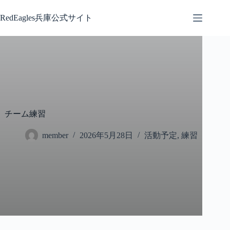
コ
ン
RedEagles兵庫公式サイト
テ
ン
ツ
へ
ス
キ
ッ
プ
チーム練習
member
2026年5月28日
活動予定
,
練習