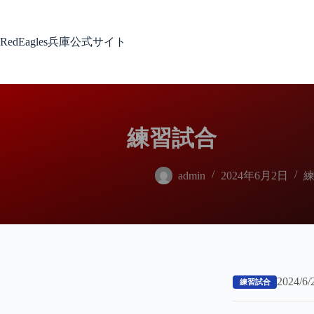
コ
ン
テ
RedEagles兵庫公式サイト
ン
ツ
へ
ス
キ
ッ
練習試合
プ
admin
2024年6月2日
2024/
練習試合