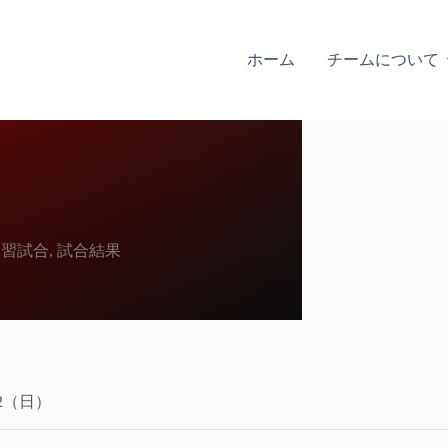
ホーム
チームについて
練習試合
,
試合結果
6/2（日）