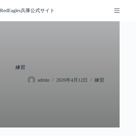
コ
ン
RedEagles兵庫公式サイト
テ
ン
ツ
へ
ス
キ
ッ
プ
練習
admin
2026年4月12日
練習