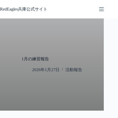
コ
ン
RedEagles兵庫公式サイト
テ
ン
ツ
へ
ス
キ
ッ
プ
1月の練習報告
2026年1月27日
活動報告